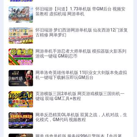
怀旧端游【问道】1.73单机版 带GM后台 视频安
装教程 虚拟机端 网游单机
怀旧端游 梦幻西游网游单机版 仙友西游12门派复
古精修 网单梦幻
网游单机手游忍者大师单机版 模拟器版火影系列
游戏一键端 GM刷忍币
网单洛奇英雄传单机版 11职业女大剑版本免虚拟
机一键端下载解压即玩GM后台
页游横版三国2单机版 网页游戏横版三国街机一
键端 双端 GM工具+教程
网单反恐精英OL单机版 双翼之战，人机对战，生
化模式，GM代码 视频教程
网单 传奇单机版 服务端996引擎版本【血战屠