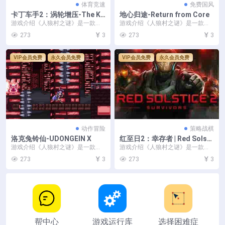
体育竞速
免费国风
卡丁车手2：涡轮增压-The Ka
地心归途-Return from Core
rters 2: Turbo Charged
游戏介绍《人狼村之谜》是一款将
游戏介绍《人狼村之谜》是一款将
“人狼游戏”与“日式恐怖悬疑解谜”两
“人狼游戏”与“日式恐怖悬疑解谜”两
273
3
273
3
种要素结合起来...
种要素结合起来...
VIP会员免费
永久会员免费
VIP会员免费
永久会员免费
动作冒险
策略战棋
洛克兔铃仙-UDONGEIN X
红至日2：幸存者 | Red Solsti
ce 2：Survivors v2.86 集成D
游戏介绍《人狼村之谜》是一款将
游戏介绍《人狼村之谜》是一款将
LCs 【12.5GB】
“人狼游戏”与“日式恐怖悬疑解谜”两
“人狼游戏”与“日式恐怖悬疑解谜”两
273
3
273
3
种要素结合起来...
种要素结合起来...
帮中心
游戏运行库
选择困难症