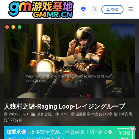
登录
人狼村之谜-Raging Loop-レイジングループ
2026-03-23
动作冒险
273
温馨提示:本文共212字,预计读完需
要0.27分钟
30
郑重承诺
|
提供安全交易，信息保真！VIP会员免
升级
会员