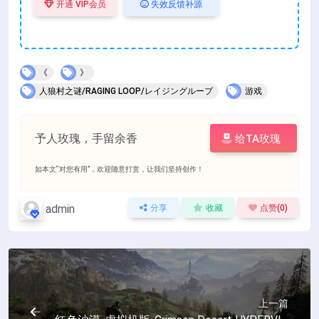
开通 VIP会员
失效反馈补源
《
》
人狼村之谜/RAGING LOOP/レイジングループ
游戏
予人玫瑰，手留余香
给TA玫瑰
如本文“对您有用”，欢迎随意打赏，让我们坚持创作！
admin
分享
收藏
点赞(
0
)
上一篇