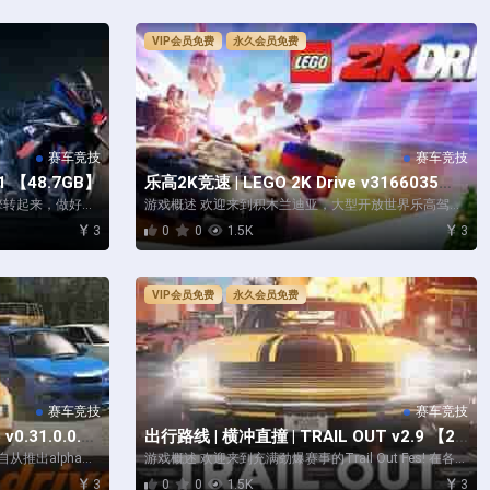
VIP会员免费
永久会员免费
赛车竞技
赛车竞技
21 【48.7GB】
乐高2K竞速 | LEGO 2K Drive v3166035
【10.3GB】
引擎转起来，做好冲
游戏概述 欢迎来到积木兰迪亚，大型开放世界乐高驾驶
冒险之家。在任意地方与任何人一...
3
0
0
1.5K
3
VIP会员免费
永久会员免费
赛车竞技
赛车竞技
0.31.0.0.15
出行路线 | 横冲直撞 | TRAIL OUT v2.9 【2
2.7GB】
自从推出alpha测
游戏概述 欢迎来到充满劲爆赛事的Trail Out Fes! 在各地
赛道中竞速吧...
3
0
0
1.5K
3