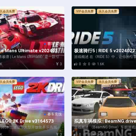
久会员免费
VIP会员免费
永久会员免费
赛车竞技
 Mans Ultimate v2024032
极速骑行5 | RIDE 5 v202402
 | Le Mans Ultimate》是一款引
游戏概述 在《RIDE 5》中，让你的
上赛道的准备吧。这将会是...
6K
3
0
0
1.6K
久会员免费
VIP会员免费
永久会员免费
赛车竞技
EGO 2K Drive v3164573
拟真车祸模拟 | BeamNG.drive v
997 【48.8GB】
来到积木兰迪亚，大型开放世界乐高驾驶
游戏概述 《BeamNG Drive》车损游戏
地方与任何人一...
试版之后，就受...
7K
3
0
0
1.5K