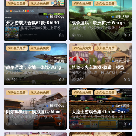
VIP会员免费
永久会员免费
VIP会员免费
永久会员免费
模拟经营
即时战略
开罗游戏大合集62款-KAIROS
战争游戏：欧洲扩张-Wargam
OFT COLLECTION GAMES
e: European Escalation
游戏介绍集齐开罗游戏历史上开发的
游戏介绍《战争游戏：欧洲扩张》是
各款游戏！Steam版特别大合集！适
Eugen Systems制作、Focus Ho...
364
3
328
3
合犒劳各位喜...
VIP会员免费
永久会员免费
VIP会员免费
永久会员免费
即时战略
模拟经营
战争游戏：空地一体战-Warga
轨道：火车游戏-轨道：模型游
me: Airland Battle
戏-Tracks – The Train Set G
游戏介绍《战争游戏：空地一体战》
游戏介绍《轨道：模型游戏》是一款
ame
将让玩家能够指挥冷战时期的所有军
制作精美的火车轨道建造模拟游戏，
321
3
300
3
事资源，从坦克到...
你将运用游戏种的...
VIP会员免费
永久会员免费
VIP会员免费
永久会员免费
模拟经营
动作冒险
阿尔卑斯山：模拟游戏-Alpine
大流士游戏合集-Darius Cozm
– The Simulation Game
ic Collection Arcade
游戏介绍欢迎来到美丽的山区世界!
游戏介绍《大流士游戏合集》是由T
在《阿尔卑斯山：模拟游戏》中，你
AITO CORP.开发制作发行的一款动
307
3
346
3
可以期待一个有...
作游戏，...