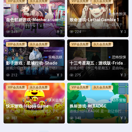
VIP会员免费
永久会员免费
VIP会员免费
永久会员免费
休闲益智
角色扮演
血色郁娇游戏-Menherarium
致命游戏-Lethal Gamble 1 We
rewolf Puzzle
游戏介绍"陪我玩吧！一直到死为止
游戏介绍《致命游戏》是一款基于狼
♡"（CV：夏吉优子） 在牌组构建R
人杀规则的悬疑推理情感作品。一群
349
3
224
3
ogueli...
大学生意外来到了...
VIP会员免费
永久会员免费
VIP会员免费
永久会员免费
策略战棋
恐怖惊悚
影子游戏：星城行动-Shadow
十三号星期五：游戏版-Friday
play: Metropolis Foe
the 13th: The Game
游戏介绍《影子游戏：星城行动》是
游戏介绍《十三号星期五》是由Gun
一款融合了卡牌策略与RPG式骇客冒
Meidia制作的一款根据经典同名恐怖
212
3
275
3
险的游戏，故事...
电影所...
VIP会员免费
永久会员免费
VIP会员免费
永久会员免费
休闲益智
动作冒险
快乐游戏-Happy Game
换标游戏-REBADGE
游戏介绍一位小男孩沉睡进入了可怕
游戏介绍REBADGE 是一款让你打破
的噩梦。你能让他回归幸福快乐的生
规则的解谜平台游戏。重新思考那些
307
3
340
3
活吗？游戏视频游...
你一直以来...