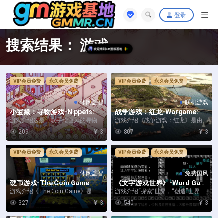
登录
搜索结果： 游戏
VIP会员免费
永久会员免费
VIP会员免费
永久会员免费
休闲益智
联机游戏
小宝藏：寻物游戏-Nippets: A
战争游戏：红龙-Wargame: Re
Hidden Object Game
d Dragon-支持网络联机
游戏介绍这是一款手绘画风的寻物游
游戏介绍《战争游戏：红龙》是由E
戏，灵感源自观察路人和讲述生活琐
ugen Systems开发，Focus Hom...
209
3
807
3
事的欢乐。 摇一...
VIP会员免费
永久会员免费
VIP会员免费
永久会员免费
休闲益智
免费国风
硬币游戏-The Coin Game
《文字游戏世界》-Word Gam
e World
游戏介绍《The Coin Game》是一
游戏介绍“探索”世界，“创造”世界，
款由一位个人开发者独自打造的欢乐
只要你会中文，就能主宰这个世界。
327
3
540
3
街机冒...
在《文字游戏...