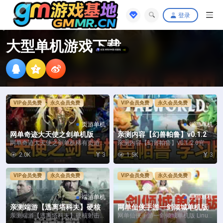
登录
大型单机游戏下载
Z
VIP会员免费
永久会员免费
VIP会员免费
永久会员免费
页游单机
端游单机
网单奇迹大天使之剑单机版 稀
亲测内容【幻兽帕鲁】v0.1.2.0
有页游虚拟机一键端 GM工具
官服中文汉化本机离线学习网
网单奇迹大天使之剑单机稀有页游虚
亲测内容【幻兽帕鲁】v0.1.2.0官服
视频教程
单
拟机一键端GM工具视频教程 是否需
中文汉化本机离线学习 是否需要虚
2.0K
3
1.5K
3
要虚拟机：否 ...
拟机：否...
VIP会员免费
永久会员免费
VIP会员免费
永久会员免费
端游单机
手游单机
亲测端游【逃离塔科夫】硬核
网单仙侠手游一剑倾城单机版
射击类似吃鸡 网游单机版免虚
Linux手工服务端+架设教程+G
亲测端游【逃离塔科夫】硬核射击类
网单仙侠手游一剑倾城单机版 Linux